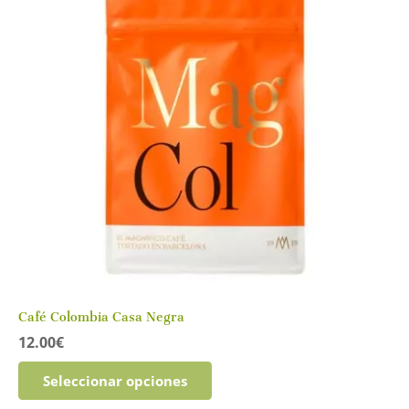
opciones
se
pueden
elegir
en
la
página
de
producto
Café Colombia Casa Negra
12.00
€
Este
Seleccionar opciones
producto
tiene