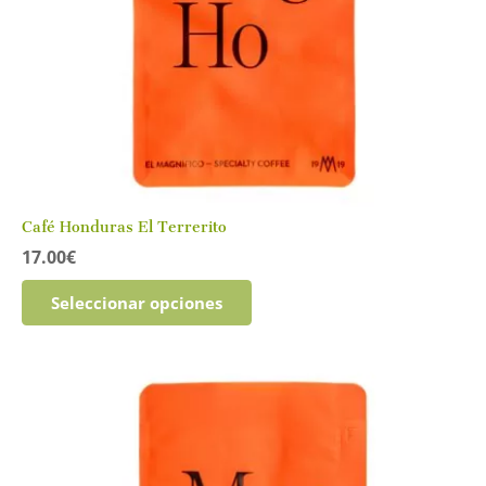
Café Honduras El Terrerito
17.00
€
Este
Seleccionar opciones
producto
tiene
múltiples
variantes.
Las
opciones
se
pueden