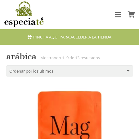
PINCHA AQUÍ PARA ACCEDER A LA TIENDA
arábica
Ordenado
Mostrando 1–9 de 13 resultados
por
los
últimos