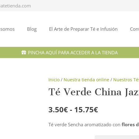
iatetienda.com
 somos
Blog
El Arte de Preparar Té e Infusión
Con
PINCHA AQUÍ PARA ACCEDER A LA TIENDA
Inicio
/
Nuestra tienda online
/
Nuestros Té
Té Verde China Ja
Rango
3.50
€
-
15.75
€
de
precios:
Té verde Sencha aromatizado con
flores 
desde