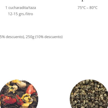
1 cucharadita/taza
75ºC – 80ºC
12-15 grs./litro
(5% descuento), 250g (10% descuento)