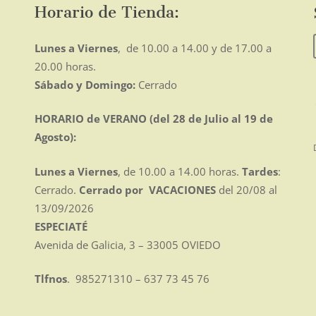
pueden
Horario de Tienda:
elegir
en
Lunes a Viernes
, de 10.00 a 14.00 y de 17.00 a
la
20.00 horas.
página
Sábado y Domingo:
Cerrado
de
producto
HORARIO de VERANO (del 28 de Julio al 19 de
Agosto):
Lunes a Viernes
, de 10.00 a 14.00 horas.
Tardes
:
Cerrado.
Cerrado por VACACIONES
del 20/08 al
13/09/2026
ESPECIATÉ
Avenida de Galicia, 3 – 33005 OVIEDO
Tlfnos
. 985271310 – 637 73 45 76