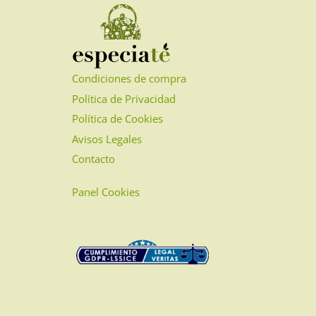
pueden
elegir
en
la
página
Condiciones de compra
de
Política de Privacidad
producto
Política de Cookies
Avisos Legales
Contacto
Panel Cookies