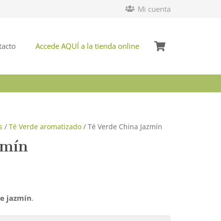
Mi cuenta
tacto
Accede AQUÍ a la tienda online
s
/
Té Verde aromatizado
/ Té Verde China Jazmín
zmín
de jazmín
.