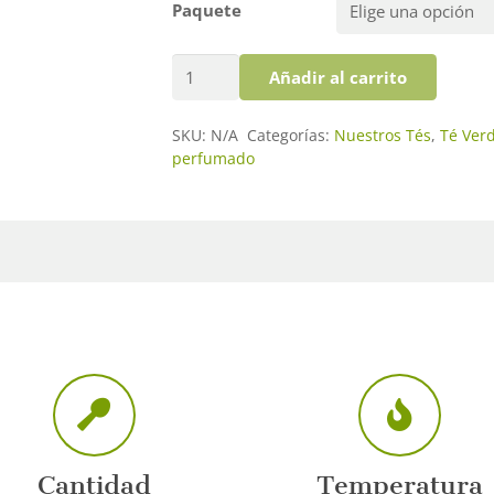
3.50€
Paquete
hasta
15.75€
Té
Añadir al carrito
Verde
China
SKU:
N/A
Categorías:
Nuestros Tés
,
Té Ver
Jazmín
perfumado
cantidad
Cantidad
Temperatura