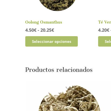
Oolong Osmanthus
Té Ve
Rango
4.50
€
-
20.25
€
4.20
€
de
Este
Seleccionar opciones
Sel
precios:
producto
desde
tiene
4.50€
múltiples
hasta
variantes.
20.25€
Las
Productos relacionados
opciones
se
pueden
elegir
en
la