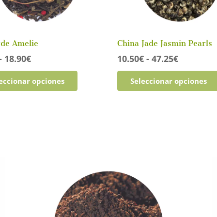
rde Amelie
China Jade Jasmin Pearls
Rango
Rango
-
18.90
€
10.50
€
-
47.25
€
de
de
Este
eccionar opciones
Seleccionar opciones
precios:
precios:
producto
desde
desde
tiene
4.20€
10.50€
múltiples
hasta
hasta
variantes.
18.90€
47.25€
Las
opciones
se
pueden
elegir
en
la