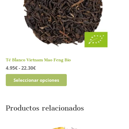
en
la
página
de
producto
Té Blanco Vietnam Mao Feng Bio
Rango
4.95
€
-
22.30
€
de
Este
precios:
Seleccionar opciones
producto
desde
tiene
4.95€
múltiples
hasta
variantes.
22.30€
Productos relacionados
Las
opciones
se
pueden