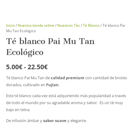
Inicio
/
Nuestra tienda online
/
Nuestros Tés
/
Té Blanco
/ Té blanco Pai
Mu Tan Ecológico
Té blanco Pai Mu Tan
Ecológico
Rango
5.00
€
-
22.50
€
de
Té blanco Pai Mu Tan de
calidad premium
con cantidad de brotes
precios:
dorados, cultivado en
Fujian
.
desde
5.00€
Este té blanco cada vez está adquiriendo más popularidad a través
hasta
de todo el mundo por su agradable aroma y sabor. Es un té muy
22.50€
bajo en teína.
De infusión ámbar y
sabor suave
y elegante.