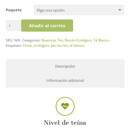
Paquete
Té
Añadir al carrito
blanco
Pai
SKU:
N/A
Categorías:
Nuestros Tés
,
Rincón Ecológico
,
Té Blanco
Mu
Etiquetas:
China
,
ecológico
,
pai mu tan
,
té blanco
Tan
Ecológico
cantidad
Descripción
Información adicional
Nivel de teína