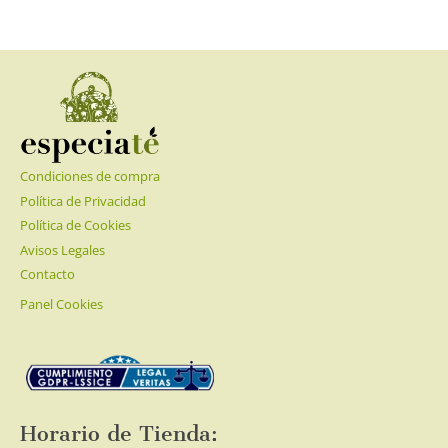
3.50€
múltiples
hasta
variantes.
29.75€
Las
opciones
se
pueden
elegir
Condiciones de compra
en
la
Política de Privacidad
página
Política de Cookies
de
Avisos Legales
producto
Contacto
Panel Cookies
Horario de Tienda: