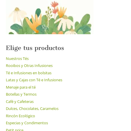
en
la
página
de
producto
Elige tus productos
Nuestros Tés
Rooibos y Otras Infusiones
Té e Infusiones en bolsitas
Latas y Cajas con Té e Infusiones
Menaje para el té
Botellas y Termos
Café y Cafeteras
Dulces, Chocolates, Caramelos
Rincón Ecológico
Especias y Condimentos
Petit price