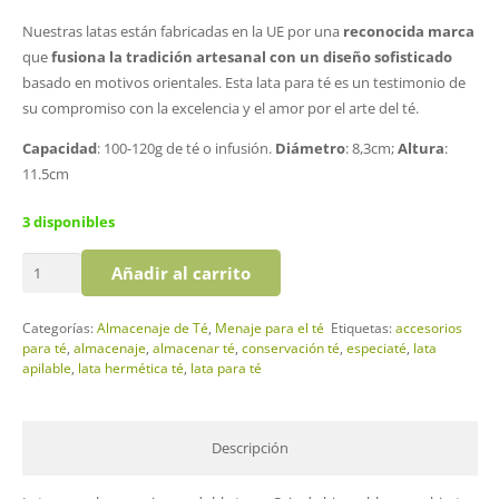
Nuestras latas están fabricadas en la UE por una
reconocida marca
que
fusiona la tradición artesanal con un diseño sofisticado
basado en motivos orientales. Esta lata para té es un testimonio de
su compromiso con la excelencia y el amor por el arte del té.
Capacidad
: 100-120g de té o infusión.
Diámetro
: 8,3cm;
Altura
:
11.5cm
3 disponibles
Lata
Añadir al carrito
Zorro
cantidad
Categorías:
Almacenaje de Té
,
Menaje para el té
Etiquetas:
accesorios
para té
,
almacenaje
,
almacenar té
,
conservación té
,
especiaté
,
lata
apilable
,
lata hermética té
,
lata para té
Descripción