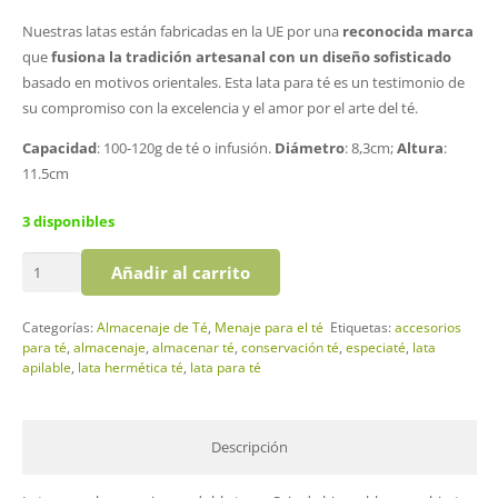
Nuestras latas están fabricadas en la UE por una
reconocida marca
que
fusiona la tradición artesanal con un diseño sofisticado
basado en motivos orientales. Esta lata para té es un testimonio de
su compromiso con la excelencia y el amor por el arte del té.
Capacidad
: 100-120g de té o infusión.
Diámetro
: 8,3cm;
Altura
:
11.5cm
3 disponibles
Lata
Añadir al carrito
Dragón
cantidad
Categorías:
Almacenaje de Té
,
Menaje para el té
Etiquetas:
accesorios
para té
,
almacenaje
,
almacenar té
,
conservación té
,
especiaté
,
lata
apilable
,
lata hermética té
,
lata para té
Descripción