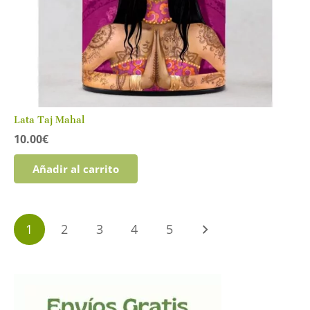
Lata Taj Mahal
10.00
€
Añadir al carrito
Paginación
1
2
3
4
5
de
entradas