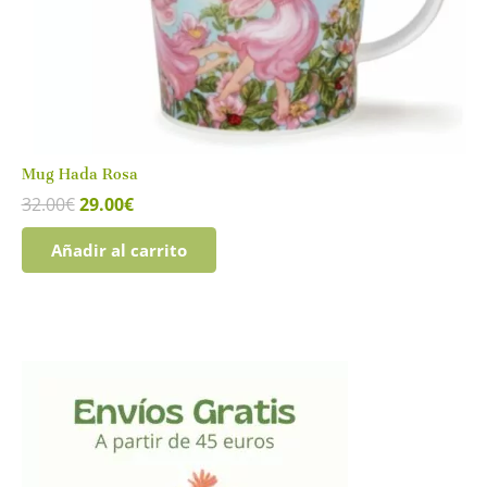
Mug Hada Rosa
El
El
32.00
€
29.00
€
precio
precio
original
actual
Añadir al carrito
era:
es:
32.00€.
29.00€.