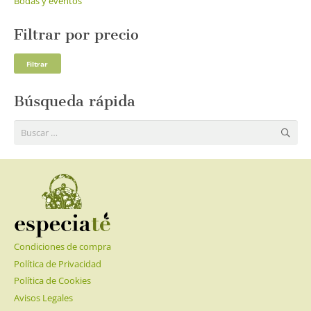
Bodas y eventos
Filtrar por precio
Pre
Pre
Filtrar
mí
má
Búsqueda rápida
Buscar:
Condiciones de compra
Política de Privacidad
Política de Cookies
Avisos Legales