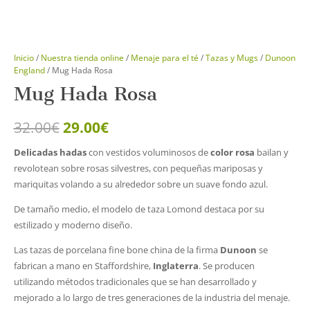
Inicio
/
Nuestra tienda online
/
Menaje para el té
/
Tazas y Mugs
/
Dunoon
England
/ Mug Hada Rosa
Mug Hada Rosa
El
El
32.00
€
29.00
€
precio
precio
Delicadas hadas
con vestidos voluminosos de
color rosa
bailan y
original
actual
revolotean sobre rosas silvestres, con pequeñas mariposas y
era:
es:
mariquitas volando a su alrededor sobre un suave fondo azul.
32.00€.
29.00€.
De tamaño medio, el modelo de taza Lomond destaca por su
estilizado y moderno diseño.
Las tazas de porcelana fine bone china de la firma
Dunoon
se
fabrican a mano en Staffordshire,
Inglaterra
. Se producen
utilizando métodos tradicionales que se han desarrollado y
mejorado a lo largo de tres generaciones de la industria del menaje.