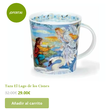
¡OFERTA!
Taza El Lago de los Cisnes
El
El
32.00
€
29.00
€
precio
precio
original
actual
Añadir al carrito
era:
es: