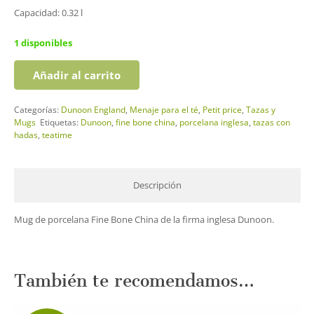
Capacidad: 0.32 l
1 disponibles
Añadir al carrito
Mug
Hada
Categorías:
Dunoon England
,
Menaje para el té
,
Petit price
,
Tazas y
Rosa
Mugs
Etiquetas:
Dunoon
,
fine bone china
,
porcelana inglesa
,
tazas con
cantidad
hadas
,
teatime
Descripción
Mug de porcelana Fine Bone China de la firma inglesa Dunoon.
También te recomendamos…