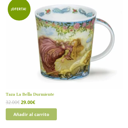
¡OFERTA!
Taza La Bella Durmiente
El
El
32.00
€
29.00
€
precio
precio
original
actual
Añadir al carrito
era:
es:
32.00€.
29.00€.