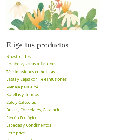
la
página
de
producto
Elige tus productos
Nuestros Tés
Rooibos y Otras Infusiones
Té e Infusiones en bolsitas
Latas y Cajas con Té e Infusiones
Menaje para el té
Botellas y Termos
Café y Cafeteras
Dulces, Chocolates, Caramelos
Rincón Ecológico
Especias y Condimentos
Petit price