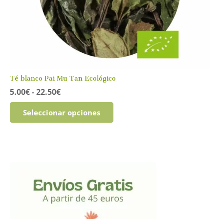
Té blanco Pai Mu Tan Ecológico
Rango
5.00
€
-
22.50
€
de
Este
precios:
Seleccionar opciones
producto
desde
tiene
5.00€
múltiples
hasta
variantes.
22.50€
Las
opciones
se
pueden
elegir
en