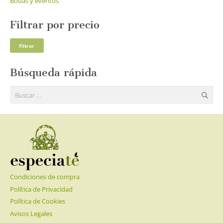
Bodas y eventos
Filtrar por precio
Pre
Pre
Filtrar
mí
má
Búsqueda rápida
Buscar:
Condiciones de compra
Política de Privacidad
Política de Cookies
Avisos Legales