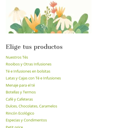
en
la
página
de
producto
Elige tus productos
Nuestros Tés
Rooibos y Otras Infusiones
Té e Infusiones en bolsitas
Latas y Cajas con Té e Infusiones
Menaje para el té
Botellas y Termos
Café y Cafeteras
Dulces, Chocolates, Caramelos
Rincón Ecológico
Especias y Condimentos
Petit price