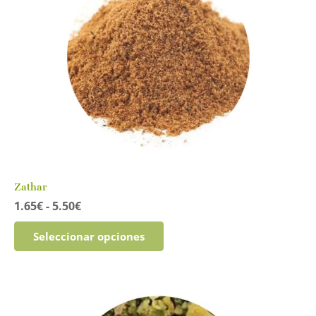
la
página
de
producto
Zathar
Rango
1.65
€
-
5.50
€
de
Este
precios:
Seleccionar opciones
producto
desde
tiene
1.65€
múltiples
hasta
variantes.
5.50€
Las