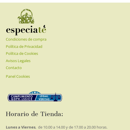
9.50€
Las
opciones
se
pueden
elegir
Condiciones de compra
en
la
Política de Privacidad
página
Política de Cookies
de
Avisos Legales
producto
Contacto
Panel Cookies
Horario de Tienda:
Lunes a Viernes
, de 10.00 a 14.00 y de 17.00 a 20.00 horas.