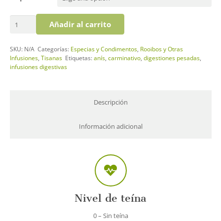
Anís
Añadir al carrito
Verde
cantidad
SKU:
N/A
Categorías:
Especias y Condimentos
,
Rooibos y Otras
Infusiones
,
Tisanas
Etiquetas:
anís
,
carminativo
,
digestiones pesadas
,
infusiones digestivas
Descripción
Información adicional
Nivel de teína
0 – Sin teína