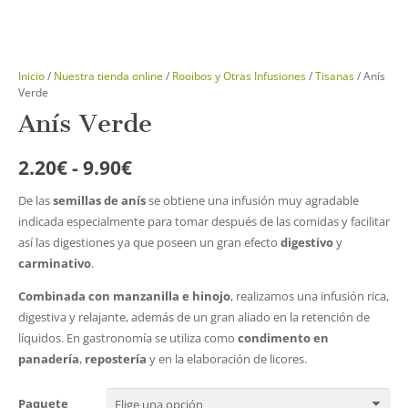
Inicio
/
Nuestra tienda online
/
Rooibos y Otras Infusiones
/
Tisanas
/ Anís
Verde
Anís Verde
Rango
2.20
€
-
9.90
€
de
De las
semillas de anís
se obtiene una infusión muy agradable
precios:
indicada especialmente para tomar después de las comidas y facilitar
desde
así las digestiones ya que poseen un gran efecto
digestivo
y
2.20€
carminativo
.
hasta
9.90€
Combinada con manzanilla e hinojo
, realizamos una infusión rica,
digestiva y relajante, además de un gran aliado en la retención de
líquidos. En gastronomía se utiliza como
condimento en
panadería
,
repostería
y en la elaboración de licores.
Paquete