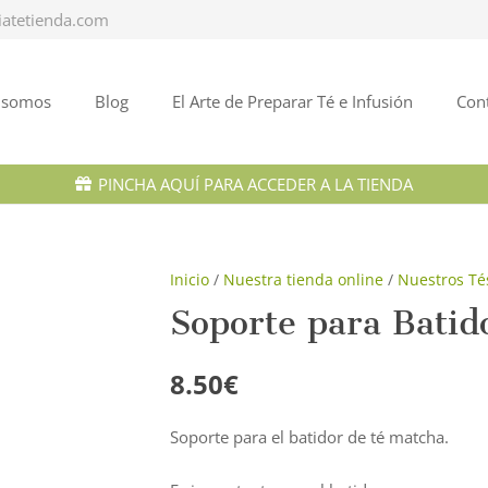
iatetienda.com
 somos
Blog
El Arte de Preparar Té e Infusión
Con
PINCHA AQUÍ PARA ACCEDER A LA TIENDA
Inicio
/
Nuestra tienda online
/
Nuestros Té
Soporte para Batid
8.50
€
Soporte para el batidor de té matcha.