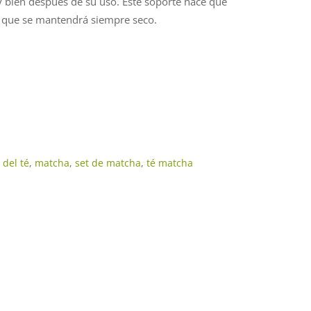
 bien después de su uso. Este soporte hace que
o que se mantendrá siempre seco.
del té
,
matcha
,
set de matcha
,
té matcha