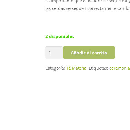
Es importante que el batidor se seque muy
las cerdas se sequen correctamente por l
2 disponibles
Soporte
Añadir al carrito
para
Batidor
Categoría:
Té Matcha
Etiquetas:
ceremonia 
de
Té
Matcha
cantidad