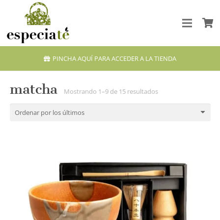
PINCHA AQUÍ PARA ACCEDER A LA TIENDA
matcha
Ordenado
Mostrando 1–9 de 15 resultados
por
los
últimos