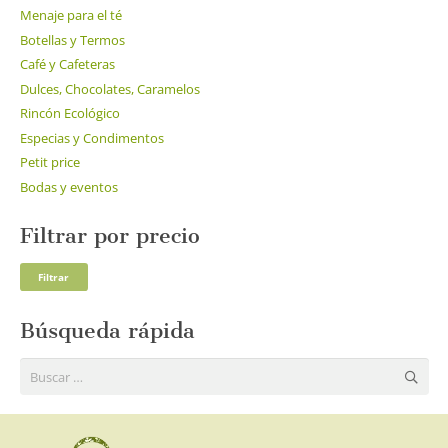
Menaje para el té
Botellas y Termos
Café y Cafeteras
Dulces, Chocolates, Caramelos
Rincón Ecológico
Especias y Condimentos
Petit price
Bodas y eventos
Filtrar por precio
Pre
Pre
Filtrar
mí
má
Búsqueda rápida
Buscar: