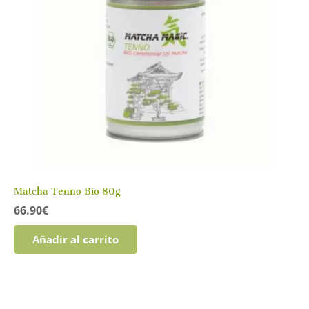
elegir
en
la
página
de
producto
Matcha Tenno Bio 80g
66.90
€
Añadir al carrito