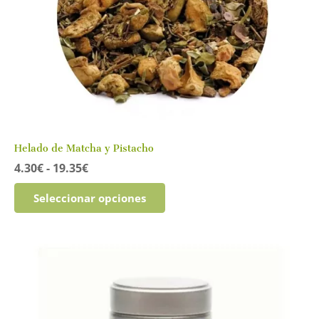
Helado de Matcha y Pistacho
Rango
4.30
€
-
19.35
€
de
Este
precios:
Seleccionar opciones
producto
desde
tiene
4.30€
múltiples
hasta
variantes.
19.35€
Las
opciones
se
pueden