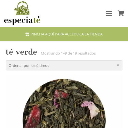
PINCHA AQUÍ PARA ACCEDER A LA TIENDA
té verde
Ordenado
Mostrando 1–9 de 19 resultados
por
los
últimos