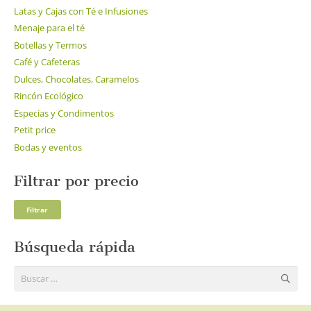
Latas y Cajas con Té e Infusiones
Menaje para el té
Botellas y Termos
Café y Cafeteras
Dulces, Chocolates, Caramelos
Rincón Ecológico
Especias y Condimentos
Petit price
Bodas y eventos
Filtrar por precio
Pre
Pre
Filtrar
mí
má
Búsqueda rápida
Buscar: