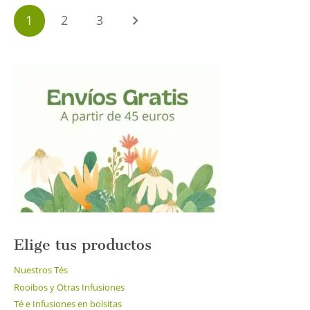
hasta
variantes.
Paginación
17.80€
1
2
3
Las
de
opciones
entradas
se
pueden
elegir
en
la
página
de
producto
Elige tus productos
Nuestros Tés
Rooibos y Otras Infusiones
Té e Infusiones en bolsitas