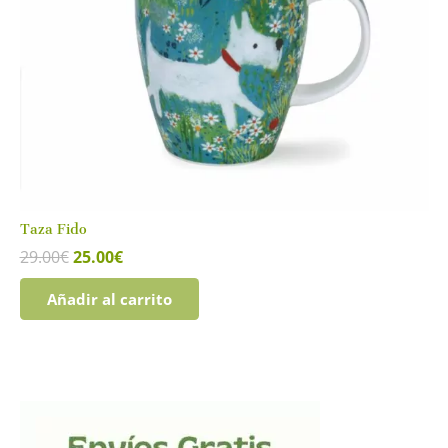
Taza Fido
El
El
29.00
€
25.00
€
precio
precio
original
actual
Añadir al carrito
era:
es:
29.00€.
25.00€.