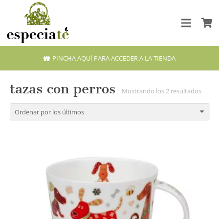
PINCHA AQUÍ PARA ACCEDER A LA TIENDA
tazas con perros
Orde
Mostrando los 2 resultados
por
los
últim