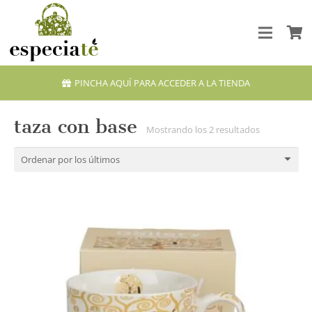
PINCHA AQUÍ PARA ACCEDER A LA TIENDA
taza con base
Ordenado
Mostrando los 2 resultados
por
los
últimos