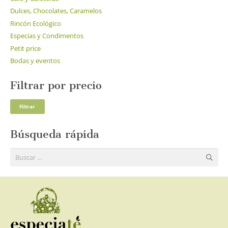
Dulces, Chocolates, Caramelos
Rincón Ecológico
Especias y Condimentos
Petit price
Bodas y eventos
Filtrar por precio
Pre
Pre
Filtrar
mí
má
Búsqueda rápida
Buscar: