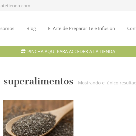
iatetienda.com
 somos
Blog
El Arte de Preparar Té e Infusión
Con
PINCHA AQUÍ PARA ACCEDER A LA TIENDA
superalimentos
Mostrando el único resulta