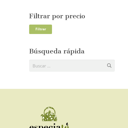
Filtrar por precio
Precio
Precio
Filtrar
mínim
máxi
Búsqueda rápida
Buscar: