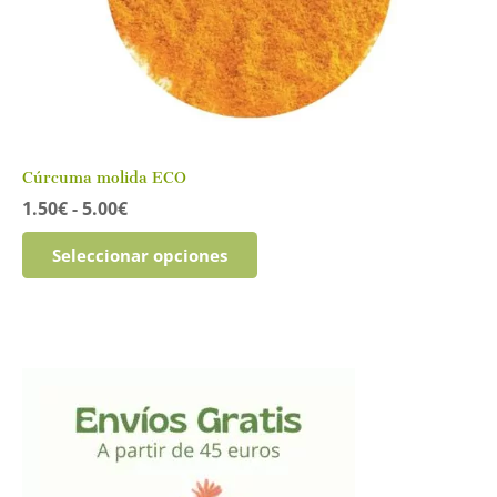
Cúrcuma molida ECO
Rango
1.50
€
-
5.00
€
de
Este
precios:
Seleccionar opciones
producto
desde
tiene
1.50€
múltiples
hasta
variantes.
5.00€
Las
opciones
se
pueden
elegir
en