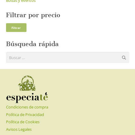
Bodas y eventos
Filtrar por precio
Pre
Pre
Filtrar
mí
má
Búsqueda rápida
Buscar:
Condiciones de compra
Política de Privacidad
Política de Cookies
Avisos Legales