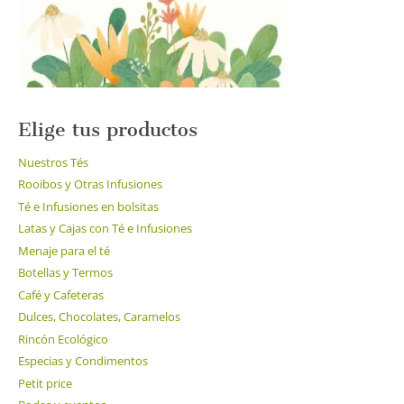
la
página
de
producto
Elige tus productos
Nuestros Tés
Rooibos y Otras Infusiones
Té e Infusiones en bolsitas
Latas y Cajas con Té e Infusiones
Menaje para el té
Botellas y Termos
Café y Cafeteras
Dulces, Chocolates, Caramelos
Rincón Ecológico
Especias y Condimentos
Petit price