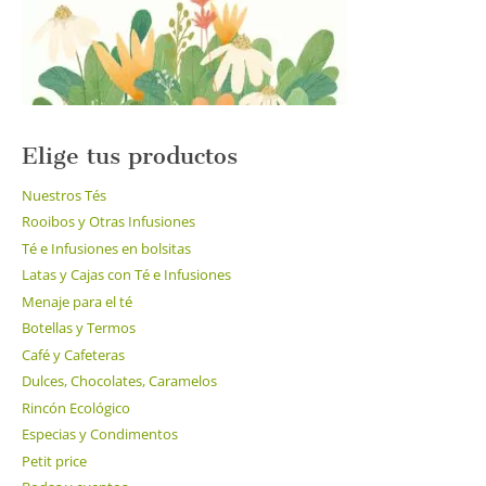
la
página
de
producto
Elige tus productos
Nuestros Tés
Rooibos y Otras Infusiones
Té e Infusiones en bolsitas
Latas y Cajas con Té e Infusiones
Menaje para el té
Botellas y Termos
Café y Cafeteras
Dulces, Chocolates, Caramelos
Rincón Ecológico
Especias y Condimentos
Petit price