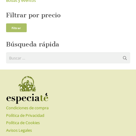
Bodas y eventos
Filtrar por precio
Pre
Pre
Filtrar
mí
má
Búsqueda rápida
Buscar:
Condiciones de compra
Política de Privacidad
Política de Cookies
Avisos Legales