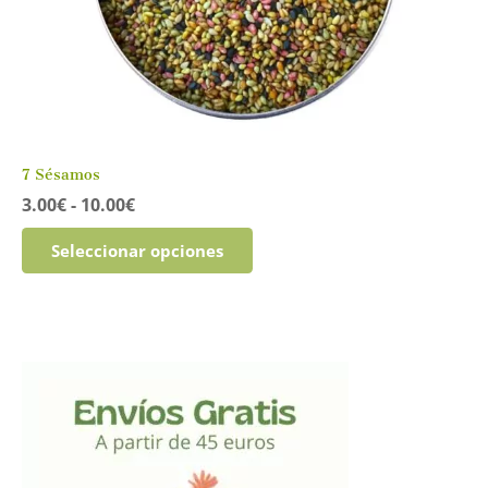
7 Sésamos
Rango
3.00
€
-
10.00
€
de
Este
precios:
Seleccionar opciones
producto
desde
tiene
3.00€
múltiples
hasta
variantes.
10.00€
Las
opciones
se
pueden
elegir
en