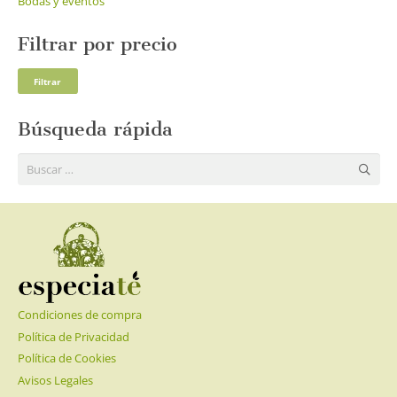
Bodas y eventos
Filtrar por precio
Pre
Pre
Filtrar
mí
má
Búsqueda rápida
Buscar:
Condiciones de compra
Política de Privacidad
Política de Cookies
Avisos Legales