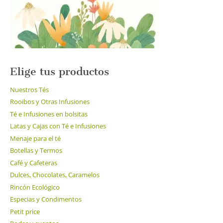
la
página
de
producto
Elige tus productos
Nuestros Tés
Rooibos y Otras Infusiones
Té e Infusiones en bolsitas
Latas y Cajas con Té e Infusiones
Menaje para el té
Botellas y Termos
Café y Cafeteras
Dulces, Chocolates, Caramelos
Rincón Ecológico
Especias y Condimentos
Petit price