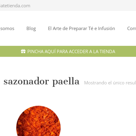
iatetienda.com
 somos
Blog
El Arte de Preparar Té e Infusión
Con
PINCHA AQUÍ PARA ACCEDER A LA TIENDA
sazonador paella
Mostrando el único resu