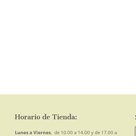
página
de
producto
o
mo
Horario de Tienda:
Lunes a Viernes
, de 10.00 a 14.00 y de 17.00 a