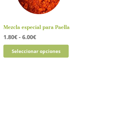
Mezcla especial para Paella
Rango
1.80
€
-
6.00
€
de
Este
Seleccionar opciones
precios:
producto
desde
tiene
1.80€
múltiples
hasta
variantes.
6.00€
Las
opciones
se
pueden
elegir
en
la