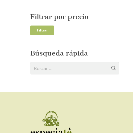
Filtrar por precio
Precio
Precio
Filtrar
mínim
máxi
Búsqueda rápida
Buscar: