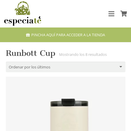
PINCHA AQUÍ PARA ACCEDER A LA TIENDA
Runbott Cup
Ordenado
Mostrando los 8 resultados
por
los
últimos