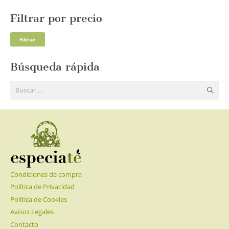
Filtrar por precio
Pre
Pre
Filtrar
mí
má
Búsqueda rápida
Buscar:
Condiciones de compra
Política de Privacidad
Política de Cookies
Avisos Legales
Contacto