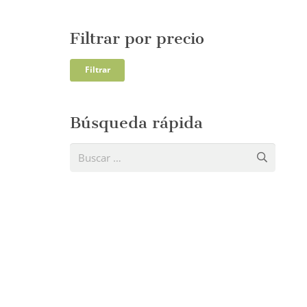
Filtrar por precio
Precio
Precio
Filtrar
mínim
máxi
Búsqueda rápida
Buscar: