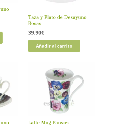
yuno
Taza y Plato de Desayuno
Rosas
39.90
€
Añadir al carrito
yuno
Latte Mug Pansies