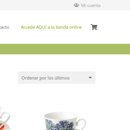
Mi cuenta
tacto
Accede AQUÍ a la tienda online
rdenado
or
os
ltimos