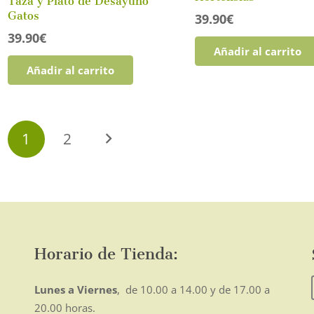
Taza y Plato de Desayuno
Gatos
39.90
€
39.90
€
Añadir al carrito
Añadir al carrito
Paginación
1
2
de
entradas
Horario de Tienda:
Lunes a Viernes
, de 10.00 a 14.00 y de 17.00 a
20.00 horas.