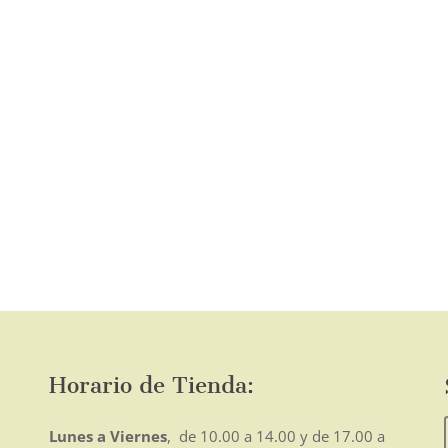
página
de
producto
o
mo
Horario de Tienda:
Lunes a Viernes
, de 10.00 a 14.00 y de 17.00 a