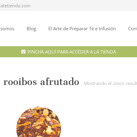
iatetienda.com
 somos
Blog
El Arte de Preparar Té e Infusión
Con
PINCHA AQUÍ PARA ACCEDER A LA TIENDA
rooibos afrutado
Mostrando el único resul