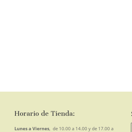
página
de
producto
o
mo
Horario de Tienda:
Lunes a Viernes
, de 10.00 a 14.00 y de 17.00 a