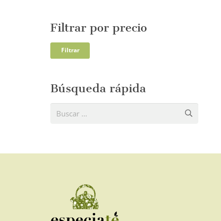
Filtrar por precio
Precio
Precio
Filtrar
mínim
máxi
Búsqueda rápida
Buscar: