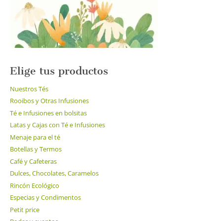
la
página
de
producto
Elige tus productos
Nuestros Tés
Rooibos y Otras Infusiones
Té e Infusiones en bolsitas
Latas y Cajas con Té e Infusiones
Menaje para el té
Botellas y Termos
Café y Cafeteras
Dulces, Chocolates, Caramelos
Rincón Ecológico
Especias y Condimentos
Petit price