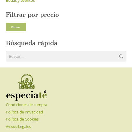
Bodas y eventos
Filtrar por precio
Pre
Pre
Filtrar
mí
má
Búsqueda rápida
Buscar:
Condiciones de compra
Política de Privacidad
Política de Cookies
Avisos Legales