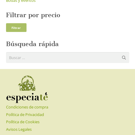
Bodas y eventos
Filtrar por precio
Pre
Pre
Filtrar
mí
má
Búsqueda rápida
Buscar:
Condiciones de compra
Política de Privacidad
Política de Cookies
Avisos Legales