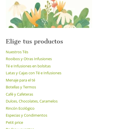
la
página
de
producto
Elige tus productos
Nuestros Tés
Rooibos y Otras Infusiones
Té e Infusiones en bolsitas
Latas y Cajas con Té e Infusiones
Menaje para el té
Botellas y Termos
Café y Cafeteras
Dulces, Chocolates, Caramelos
Rincón Ecológico
Especias y Condimentos
Petit price