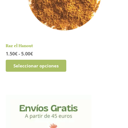
Raz el Hanout
Rango
1.50
€
-
5.00
€
de
Este
precios:
Seleccionar opciones
producto
desde
tiene
1.50€
múltiples
hasta
variantes.
5.00€
Las
opciones
se
pueden
elegir
en