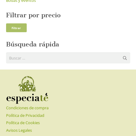
Bodas y eventos
Filtrar por precio
Pre
Pre
Filtrar
mí
má
Búsqueda rápida
Buscar:
Condiciones de compra
Política de Privacidad
Política de Cookies
Avisos Legales