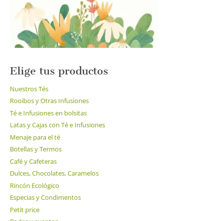
la
página
de
producto
Elige tus productos
Nuestros Tés
Rooibos y Otras Infusiones
Té e Infusiones en bolsitas
Latas y Cajas con Té e Infusiones
Menaje para el té
Botellas y Termos
Café y Cafeteras
Dulces, Chocolates, Caramelos
Rincón Ecológico
Especias y Condimentos
Petit price