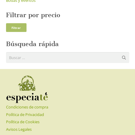
Bodas y eventos
Filtrar por precio
Pre
Pre
Filtrar
mí
má
Búsqueda rápida
Buscar:
Condiciones de compra
Política de Privacidad
Política de Cookies
Avisos Legales