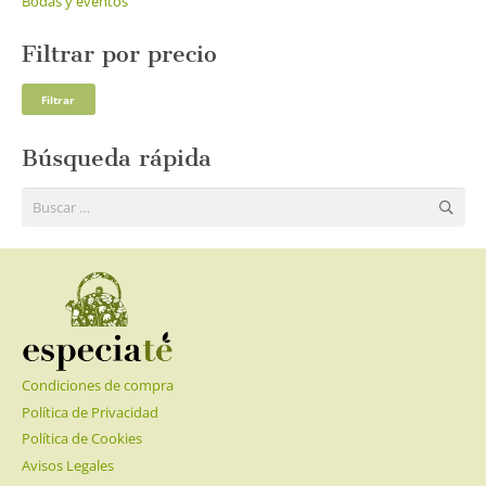
Bodas y eventos
Filtrar por precio
Pre
Pre
Filtrar
mí
má
Búsqueda rápida
Buscar:
Condiciones de compra
Política de Privacidad
Política de Cookies
Avisos Legales