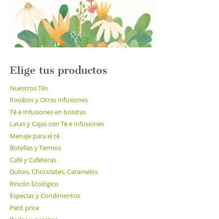
la
página
de
producto
Elige tus productos
Nuestros Tés
Rooibos y Otras Infusiones
Té e Infusiones en bolsitas
Latas y Cajas con Té e Infusiones
Menaje para el té
Botellas y Termos
Café y Cafeteras
Dulces, Chocolates, Caramelos
Rincón Ecológico
Especias y Condimentos
Petit price