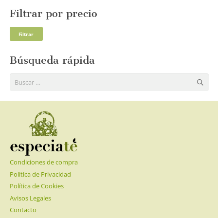
Filtrar por precio
Pre
Pre
Filtrar
mí
má
Búsqueda rápida
Buscar:
Condiciones de compra
Política de Privacidad
Política de Cookies
Avisos Legales
Contacto