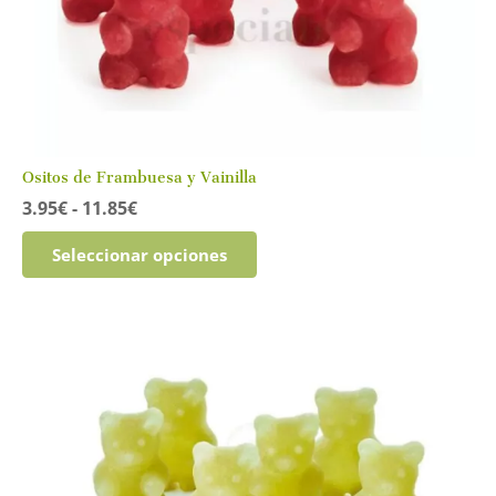
Ositos de Frambuesa y Vainilla
Rango
3.95
€
-
11.85
€
de
Este
precios:
Seleccionar opciones
producto
desde
tiene
3.95€
múltiples
hasta
variantes.
11.85€
Las
opciones
se
pueden
elegir
en