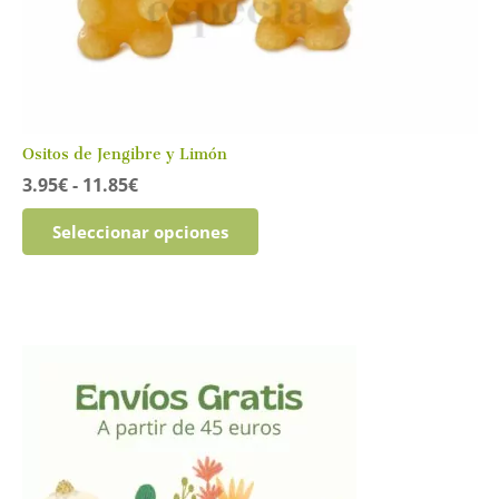
de
producto
Ositos de Jengibre y Limón
Rango
3.95
€
-
11.85
€
de
Este
precios:
Seleccionar opciones
producto
desde
tiene
3.95€
múltiples
hasta
variantes.
11.85€
Las
opciones
se
pueden
elegir
en
la