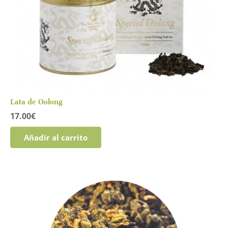
en
la
página
de
producto
Lata de Oolong
17.00
€
Añadir al carrito