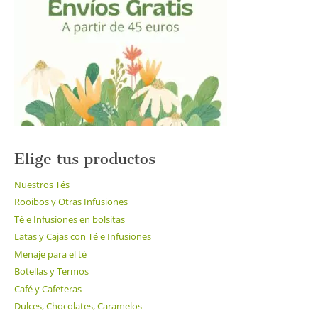
se
pueden
elegir
en
la
página
de
producto
Elige tus productos
Nuestros Tés
Rooibos y Otras Infusiones
Té e Infusiones en bolsitas
Latas y Cajas con Té e Infusiones
Menaje para el té
Botellas y Termos
Café y Cafeteras
Dulces, Chocolates, Caramelos