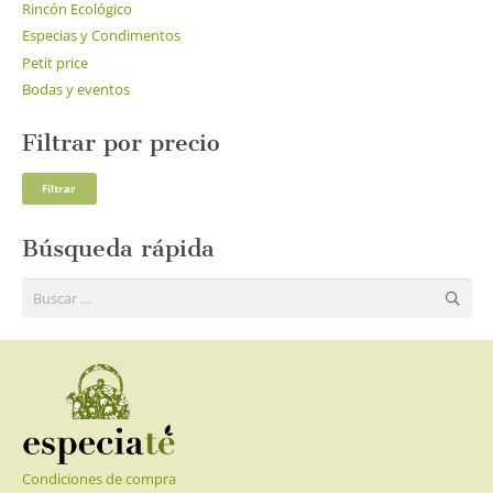
Rincón Ecológico
Especias y Condimentos
Petit price
Bodas y eventos
Filtrar por precio
Pre
Pre
Filtrar
mí
má
Búsqueda rápida
Buscar:
Condiciones de compra