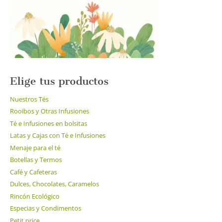
en
la
página
de
producto
Elige tus productos
Nuestros Tés
Rooibos y Otras Infusiones
Té e Infusiones en bolsitas
Latas y Cajas con Té e Infusiones
Menaje para el té
Botellas y Termos
Café y Cafeteras
Dulces, Chocolates, Caramelos
Rincón Ecológico
Especias y Condimentos
Petit price