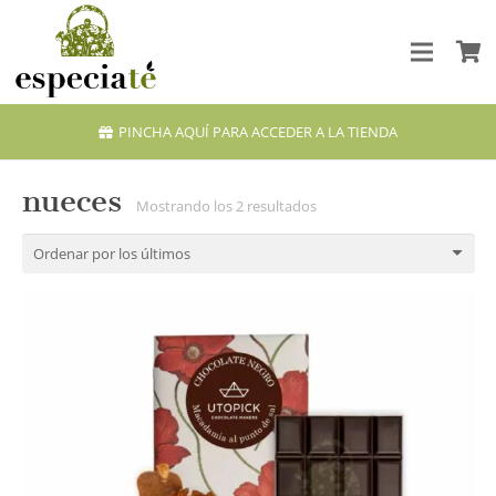
PINCHA AQUÍ PARA ACCEDER A LA TIENDA
nueces
Ordenado
Mostrando los 2 resultados
por
los
últimos