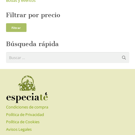
Bodas y eventos
Filtrar por precio
Pre
Pre
Filtrar
mí
má
Búsqueda rápida
Buscar:
Condiciones de compra
Política de Privacidad
Política de Cookies
Avisos Legales