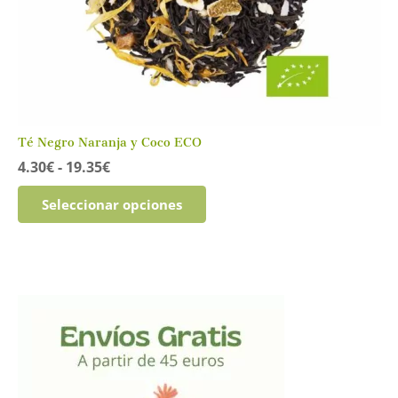
Té Negro Naranja y Coco ECO
Rango
4.30
€
-
19.35
€
de
Este
precios:
Seleccionar opciones
producto
desde
tiene
4.30€
múltiples
hasta
variantes.
19.35€
Las
opciones
se
pueden
elegir
en