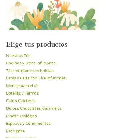
la
página
de
producto
Elige tus productos
Nuestros Tés
Rooibos y Otras Infusiones
Té e Infusiones en bolsitas
Latas y Cajas con Té e Infusiones
Menaje para el té
Botellas y Termos
Café y Cafeteras
Dulces, Chocolates, Caramelos
Rincón Ecológico
Especias y Condimentos
Petit price