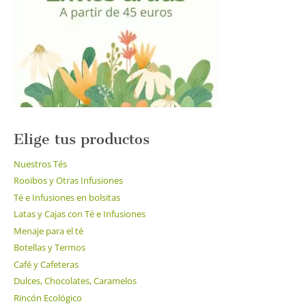
pueden
elegir
en
la
página
de
producto
Elige tus productos
Nuestros Tés
Rooibos y Otras Infusiones
Té e Infusiones en bolsitas
Latas y Cajas con Té e Infusiones
Menaje para el té
Botellas y Termos
Café y Cafeteras
Dulces, Chocolates, Caramelos
Rincón Ecológico