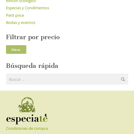
Rincón Ecológico
Especias y Condimentos
Petit price
Bodas y eventos
Filtrar por precio
Pre
Pre
Filtrar
mí
má
Búsqueda rápida
Buscar:
Condiciones de compra