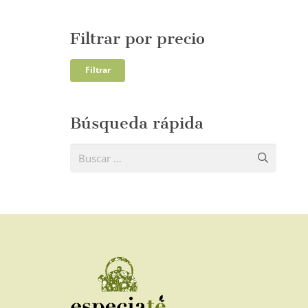
Filtrar por precio
Precio
Precio
Filtrar
mínim
máxi
Búsqueda rápida
Buscar: