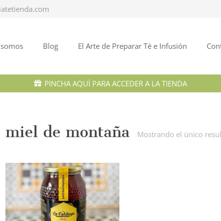
iatetienda.com
 somos
Blog
El Arte de Preparar Té e Infusión
Con
PINCHA AQUÍ PARA ACCEDER A LA TIENDA
miel de montaña
Mostrando el único resu