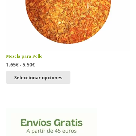
Mezcla para Pollo
Rango
1.65
€
-
5.50
€
de
Este
precios:
Seleccionar opciones
producto
desde
tiene
1.65€
múltiples
hasta
variantes.
5.50€
Las
opciones
se
pueden
elegir