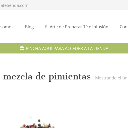
iatetienda.com
 somos
Blog
El Arte de Preparar Té e Infusión
Con
PINCHA AQUÍ PARA ACCEDER A LA TIENDA
mezcla de pimientas
Mostrando el ún