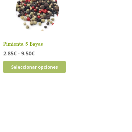
Pimienta 5 Bayas
Rango
2.85
€
-
9.50
€
de
Este
Seleccionar opciones
precios:
producto
desde
tiene
2.85€
múltiples
hasta
variantes.
9.50€
Las
opciones
se
pueden
elegir