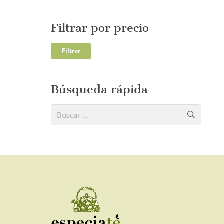
Filtrar por precio
Precio
Precio
Filtrar
mínim
máxi
Búsqueda rápida
Buscar: