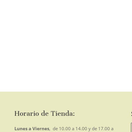
en
la
página
de
o
mo
producto
Horario de Tienda:
Lunes a Viernes
, de 10.00 a 14.00 y de 17.00 a