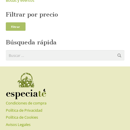
Bodas y eventos
Filtrar por precio
Pre
Pre
Filtrar
mí
má
Búsqueda rápida
Buscar:
Condiciones de compra
Política de Privacidad
Política de Cookies
Avisos Legales