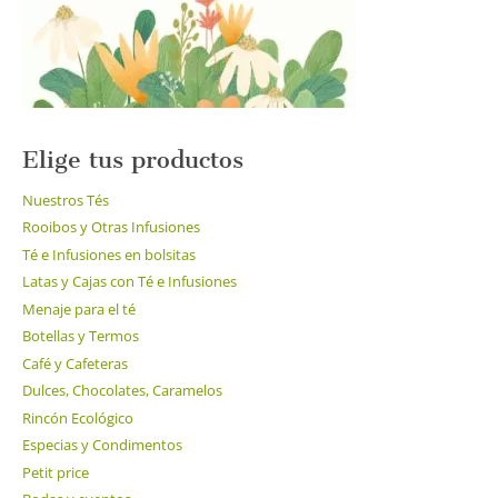
la
página
de
producto
Elige tus productos
Nuestros Tés
Rooibos y Otras Infusiones
Té e Infusiones en bolsitas
Latas y Cajas con Té e Infusiones
Menaje para el té
Botellas y Termos
Café y Cafeteras
Dulces, Chocolates, Caramelos
Rincón Ecológico
Especias y Condimentos
Petit price