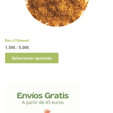
Raz el Hanout
Rango
1.50
€
-
5.00
€
de
Este
precios:
Seleccionar opciones
producto
desde
tiene
1.50€
múltiples
hasta
variantes.
5.00€
Las
opciones
se
pueden
elegir
en