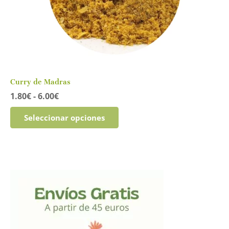
Curry de Madras
Rango
1.80
€
-
6.00
€
de
Este
precios:
Seleccionar opciones
producto
desde
tiene
1.80€
múltiples
hasta
variantes.
6.00€
Las
opciones
se
pueden
elegir
en