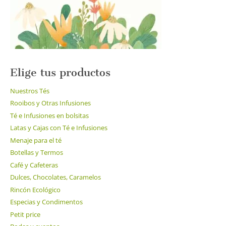
la
página
de
producto
Elige tus productos
Nuestros Tés
Rooibos y Otras Infusiones
Té e Infusiones en bolsitas
Latas y Cajas con Té e Infusiones
Menaje para el té
Botellas y Termos
Café y Cafeteras
Dulces, Chocolates, Caramelos
Rincón Ecológico
Especias y Condimentos
Petit price