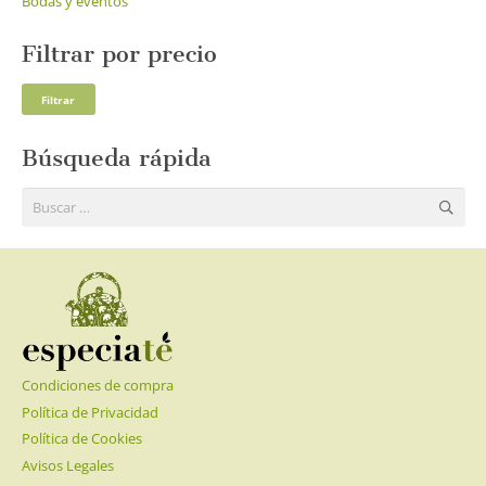
Bodas y eventos
Filtrar por precio
Pre
Pre
Filtrar
mí
má
Búsqueda rápida
Buscar:
Condiciones de compra
Política de Privacidad
Política de Cookies
Avisos Legales