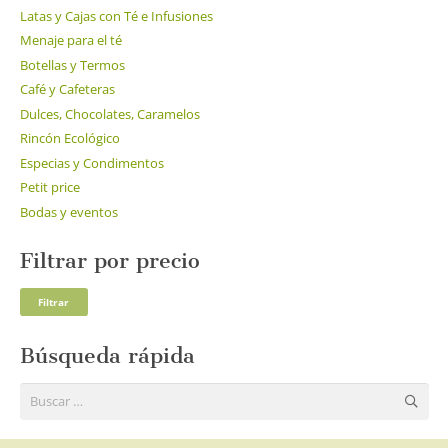
Latas y Cajas con Té e Infusiones
Menaje para el té
Botellas y Termos
Café y Cafeteras
Dulces, Chocolates, Caramelos
Rincón Ecológico
Especias y Condimentos
Petit price
Bodas y eventos
Filtrar por precio
Pre
Pre
Filtrar
mí
má
Búsqueda rápida
Buscar: