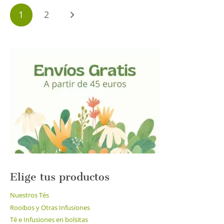
hasta
variantes.
Paginación
13.50€
1
2
Las
de
opciones
entradas
se
pueden
elegir
en
la
página
de
producto
Elige tus productos
Nuestros Tés
Rooibos y Otras Infusiones
Té e Infusiones en bolsitas