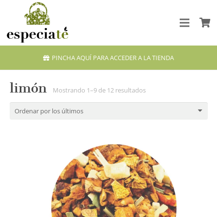
PINCHA AQUÍ PARA ACCEDER A LA TIENDA
limón
Ordenado
Mostrando 1–9 de 12 resultados
por
los
últimos