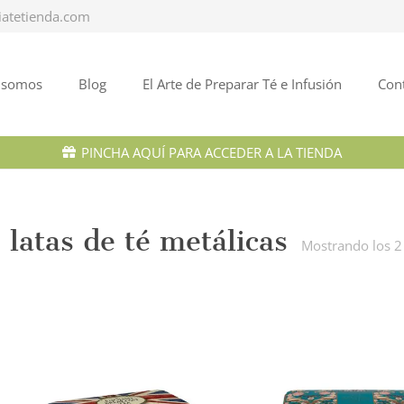
iatetienda.com
 somos
Blog
El Arte de Preparar Té e Infusión
Con
PINCHA AQUÍ PARA ACCEDER A LA TIENDA
latas de té metálicas
Mostrando los 2