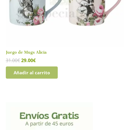
Juego de Mugs Alicia
El
El
31.00
€
29.00
€
precio
precio
original
actual
Añadir al carrito
era:
es:
31.00€.
29.00€.