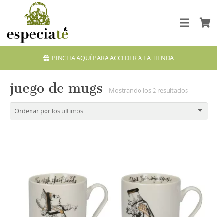
PINCHA AQUÍ PARA ACCEDER A LA TIENDA
juego de mugs
Ordenado
Mostrando los 2 resultados
por
los
últimos