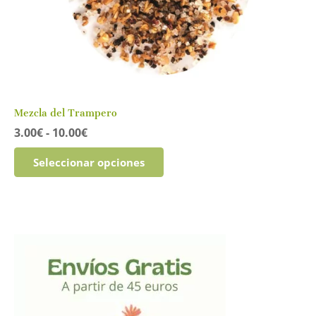
Mezcla del Trampero
Rango
3.00
€
-
10.00
€
de
Este
precios:
Seleccionar opciones
producto
desde
tiene
3.00€
múltiples
hasta
variantes.
10.00€
Las
opciones
se
pueden
elegir
en