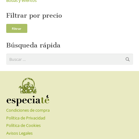
Bodas y eventos
Filtrar por precio
Pre
Pre
Filtrar
mí
má
Búsqueda rápida
Buscar:
Condiciones de compra
Política de Privacidad
Política de Cookies
Avisos Legales