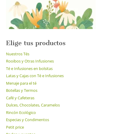
la
página
de
producto
Elige tus productos
Nuestros Tés
Rooibos y Otras Infusiones
Té e Infusiones en bolsitas
Latas y Cajas con Té e Infusiones
Menaje para el té
Botellas y Termos
Café y Cafeteras
Dulces, Chocolates, Caramelos
Rincón Ecológico
Especias y Condimentos
Petit price