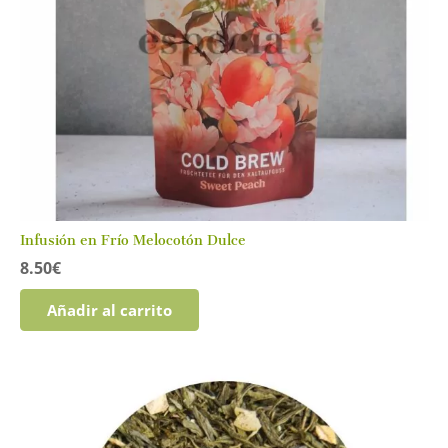
pueden
elegir
en
la
página
de
producto
Infusión en Frío Melocotón Dulce
8.50
€
Añadir al carrito