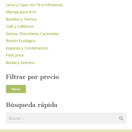
Latas y Cajas con Té e Infusiones
Menaje para el té
Botellas y Termos
Café y Cafeteras
Dulces, Chocolates, Caramelos
Rincón Ecológico
Especias y Condimentos
Petit price
Bodas y eventos
Filtrar por precio
Pre
Pre
Filtrar
mí
má
Búsqueda rápida
Buscar: