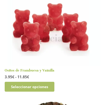
opciones
se
pueden
elegir
en
la
página
de
producto
Ositos de Frambuesa y Vainilla
Rango
3.95
€
-
11.85
€
de
Este
precios:
Seleccionar opciones
producto
desde
tiene
3.95€
múltiples
hasta
variantes.