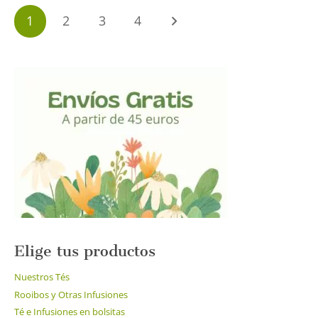
hasta
variantes.
Paginación
17.80€
1
2
3
4
Las
de
opciones
entradas
se
pueden
elegir
en
la
página
de
producto
Elige tus productos
Nuestros Tés
Rooibos y Otras Infusiones
Té e Infusiones en bolsitas