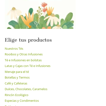
en
la
página
de
producto
Elige tus productos
Nuestros Tés
Rooibos y Otras Infusiones
Té e Infusiones en bolsitas
Latas y Cajas con Té e Infusiones
Menaje para el té
Botellas y Termos
Café y Cafeteras
Dulces, Chocolates, Caramelos
Rincón Ecológico
Especias y Condimentos