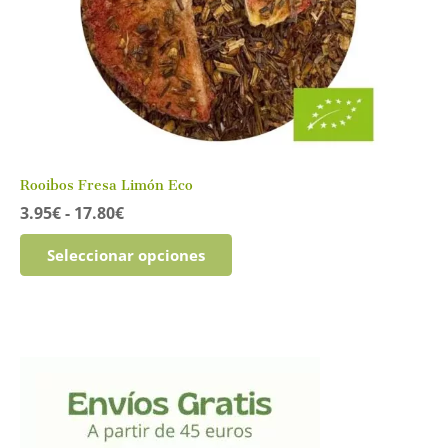
Rooibos Fresa Limón Eco
Rango
3.95
€
-
17.80
€
de
Este
precios:
Seleccionar opciones
producto
desde
tiene
3.95€
múltiples
hasta
variantes.
17.80€
Las
opciones
se
pueden
elegir