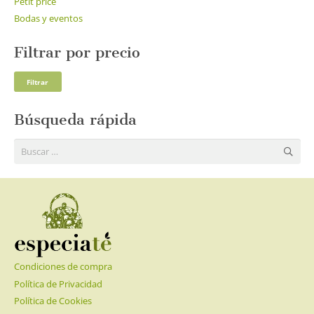
Petit price
Bodas y eventos
Filtrar por precio
Pre
Pre
Filtrar
mí
má
Búsqueda rápida
Buscar:
Condiciones de compra
Política de Privacidad
Política de Cookies