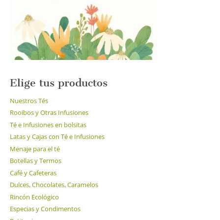
en
la
página
de
producto
Elige tus productos
Nuestros Tés
Rooibos y Otras Infusiones
Té e Infusiones en bolsitas
Latas y Cajas con Té e Infusiones
Menaje para el té
Botellas y Termos
Café y Cafeteras
Dulces, Chocolates, Caramelos
Rincón Ecológico
Especias y Condimentos