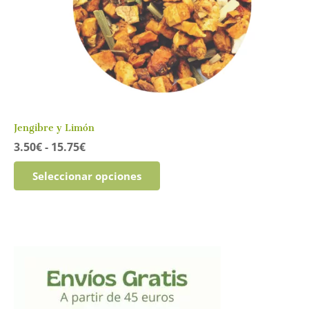
Jengibre y Limón
Rango
3.50
€
-
15.75
€
de
Este
precios:
Seleccionar opciones
producto
desde
tiene
3.50€
múltiples
hasta
variantes.
15.75€
Las
opciones
se
pueden
elegir