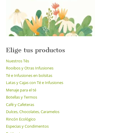
en
la
página
de
producto
Elige tus productos
Nuestros Tés
Rooibos y Otras Infusiones
Té e Infusiones en bolsitas
Latas y Cajas con Té e Infusiones
Menaje para el té
Botellas y Termos
Café y Cafeteras
Dulces, Chocolates, Caramelos
Rincón Ecológico
Especias y Condimentos