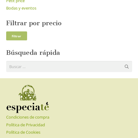
Petit price
Bodas y eventos
Filtrar por precio
Pre
Pre
Filtrar
mí
má
Búsqueda rápida
Buscar:
Condiciones de compra
Política de Privacidad
Política de Cookies